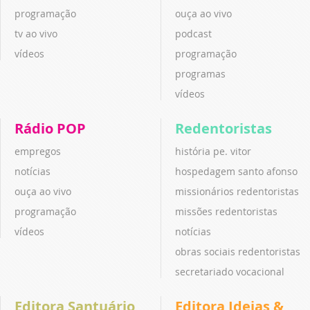
programação
ouça ao vivo
tv ao vivo
podcast
vídeos
programação
programas
vídeos
Rádio POP
Redentoristas
empregos
história pe. vitor
notícias
hospedagem santo afonso
ouça ao vivo
missionários redentoristas
programação
missões redentoristas
vídeos
notícias
obras sociais redentoristas
secretariado vocacional
Editora Santuário
Editora Ideias &