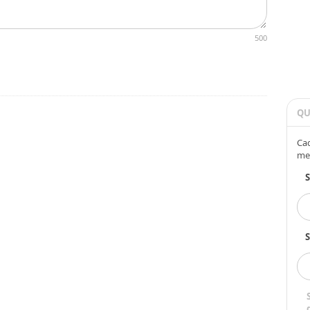
500
QU
Cad
me
S