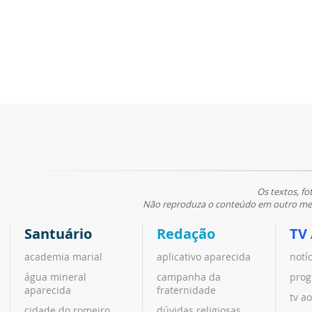
Os textos, fo
Não reproduza o conteúdo em outro meio
Santuário
Redação
TV
academia marial
aplicativo aparecida
notí
água mineral
campanha da
prog
aparecida
fraternidade
tv ao
cidade do romeiro
dúvidas religiosas