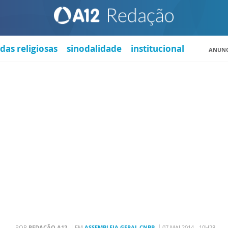
das religiosas
sinodalidade
institucional
ANUNC
POR
REDAÇÃO A12
EM
ASSEMBLEIA GERAL CNBB
07 MAI 2014 - 10H28