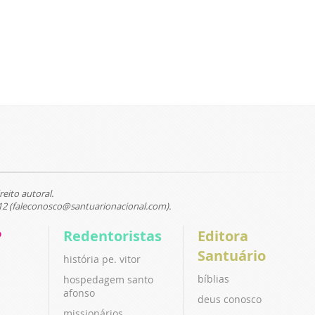
reito autoral.
12 (faleconosco@santuarionacional.com).
P
Redentoristas
Editora
Santuário
história pe. vitor
bíblias
hospedagem santo
afonso
deus conosco
missionários