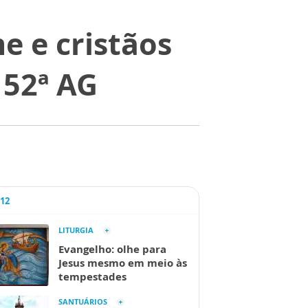
e e cristãos
 52ª AG
A12
LITURGIA
Evangelho: olhe para
Jesus mesmo em meio às
tempestades
SANTUÁRIOS