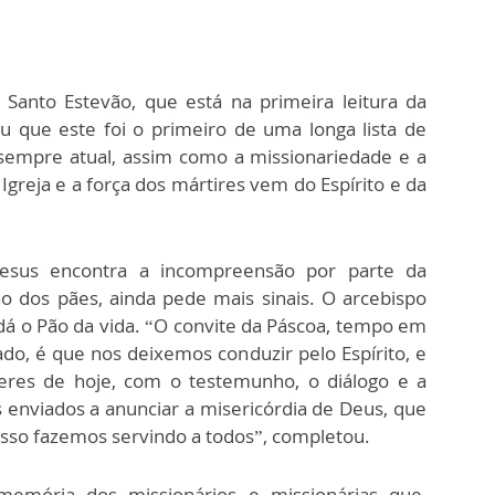
 Santo Estevão, que está na primeira leitura da
ou que este foi o primeiro de uma longa lista de
 sempre atual, assim como a missionariedade e a
Igreja e a força dos mártires vem do Espírito e da
Jesus encontra a incompreensão por parte da
ão dos pães, ainda pede mais sinais. O arcebispo
dá o Pão da vida. “O convite da Páscoa, tempo em
do, é que nos deixemos conduzir pelo Espírito, e
es de hoje, com o testemunho, o diálogo e a
 enviados a anunciar a misericórdia de Deus, que
 isso fazemos servindo a todos”, completou.
mória dos missionários e missionárias que,