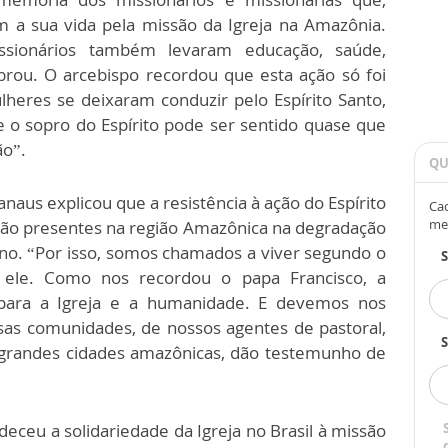
 a sua vida pela missão da Igreja na Amazônia.
ssionários também levaram educação, saúde,
mbrou. O arcebispo recordou que esta ação só foi
heres se deixaram conduzir pelo Espírito Santo,
o sopro do Espírito pode ser sentido quase que
ão”.
QU
naus explicou que a resistência à ação do Espírito
Cad
me
 tão presentes na região Amazônica na degradação
no. “Por isso, somos chamados a viver segundo o
r ele. Como nos recordou o papa Francisco, a
ara a Igreja e a humanidade. E devemos nos
sas comunidades, de nossos agentes de pastoral,
S
s grandes cidades amazônicas, dão testemunho de
deceu a solidariedade da Igreja no Brasil à missão