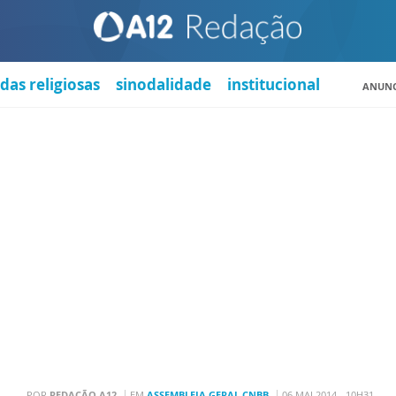
das religiosas
sinodalidade
institucional
ANUNC
POR
REDAÇÃO A12
EM
ASSEMBLEIA GERAL CNBB
06 MAI 2014 - 10H31