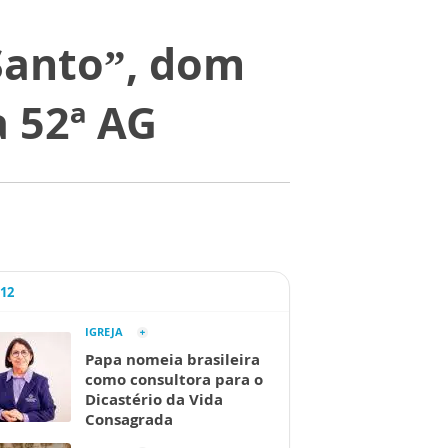
 Santo”, dom
a 52ª AG
A12
IGREJA
Papa nomeia brasileira
como consultora para o
Dicastério da Vida
Consagrada