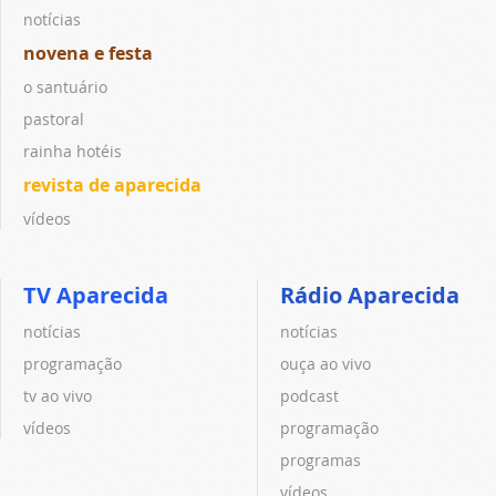
notícias
novena e festa
o santuário
pastoral
rainha hotéis
revista de aparecida
vídeos
TV Aparecida
Rádio Aparecida
notícias
notícias
programação
ouça ao vivo
tv ao vivo
podcast
vídeos
programação
programas
vídeos