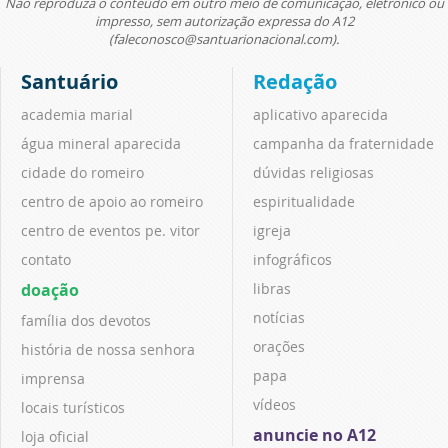
Não reproduza o conteúdo em outro meio de comunicação, eletrônico ou
impresso, sem autorização expressa do A12
(faleconosco@santuarionacional.com).
Santuário
Redação
academia marial
aplicativo aparecida
água mineral aparecida
campanha da fraternidade
cidade do romeiro
dúvidas religiosas
centro de apoio ao romeiro
espiritualidade
centro de eventos pe. vitor
igreja
contato
infográficos
doação
libras
notícias
família dos devotos
orações
história de nossa senhora
papa
imprensa
vídeos
locais turísticos
anuncie no A12
loja oficial