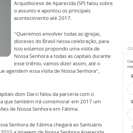
Arquidiocese de Aparecida (SP) falou sobre
o assunto e apontou os principais
acontecimento até 2017.
“Queremos envolver todas as igrejas,
dioceses do Brasil nessa celebração, para
isso estamos propondo uma visita de
QU
Nossa Senhora a todas as capitais durante
Cad
esse triênio, vamos dizer assim, até o
me
que agendem essa visita de Nossa Senhora”,
apitais dom Darci falou da parceria com o
ima que também irá comemorar em 2017 um
S
rições de Nossa Senhora em Fátima.
sa Senhora de Fátima chegará ao Santuário
e 2015 a imagem de Nossa Senhora Aparecida