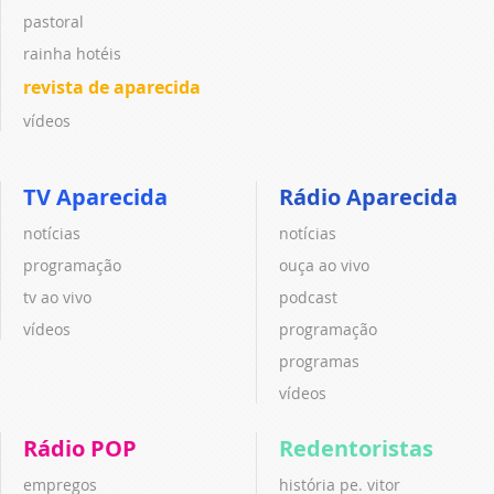
pastoral
rainha hotéis
revista de aparecida
vídeos
TV Aparecida
Rádio Aparecida
notícias
notícias
programação
ouça ao vivo
tv ao vivo
podcast
vídeos
programação
programas
vídeos
Rádio POP
Redentoristas
empregos
história pe. vitor