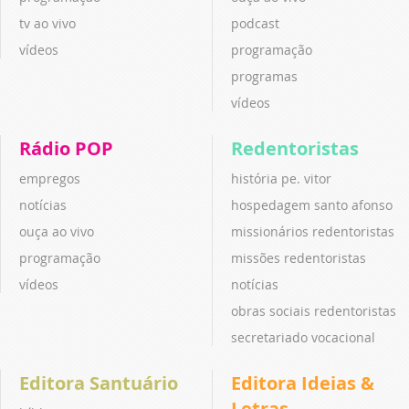
tv ao vivo
podcast
vídeos
programação
programas
vídeos
Rádio POP
Redentoristas
empregos
história pe. vitor
notícias
hospedagem santo afonso
ouça ao vivo
missionários redentoristas
programação
missões redentoristas
vídeos
notícias
obras sociais redentoristas
secretariado vocacional
Editora Santuário
Editora Ideias &
Letras