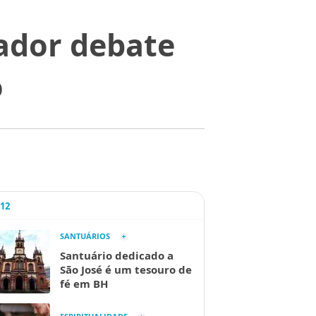
vador debate
o
A12
SANTUÁRIOS
Santuário dedicado a
São José é um tesouro de
fé em BH