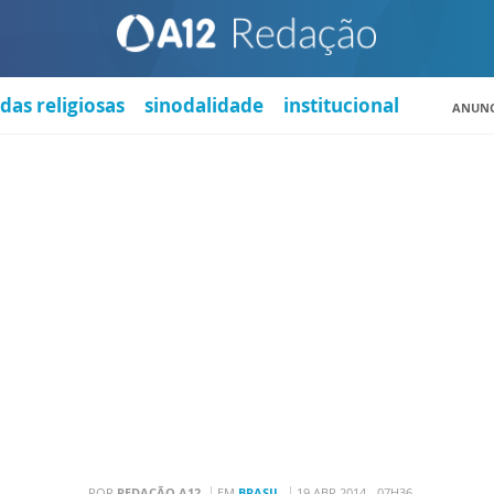
das religiosas
sinodalidade
institucional
ANUNC
POR
REDAÇÃO A12
EM
BRASIL
19 ABR 2014 - 07H36