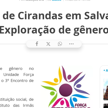
 de Cirandas em Sal
Exploração de gêner
de gênero no
+ 
 Unidade Força
 o 3º Encontro de
ituição social, de
stituto das Irmãs