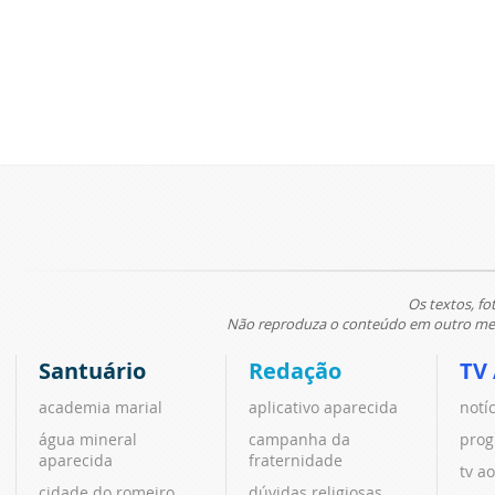
Os textos, fo
Não reproduza o conteúdo em outro meio
Santuário
Redação
TV
academia marial
aplicativo aparecida
notí
água mineral
campanha da
prog
aparecida
fraternidade
tv ao
cidade do romeiro
dúvidas religiosas