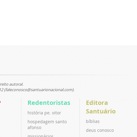
reito autoral.
12 (faleconosco@santuarionacional.com).
P
Redentoristas
Editora
Santuário
história pe. vitor
bíblias
hospedagem santo
afonso
deus conosco
missionários