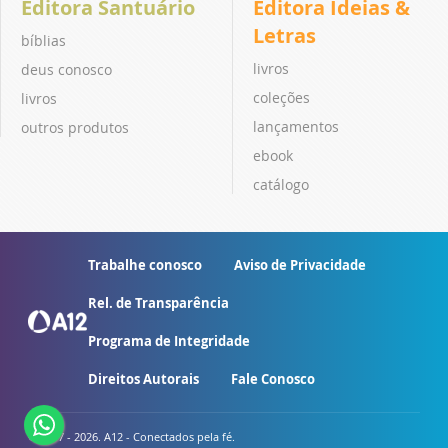
Editora Santuário
Editora Ideias &
Letras
bíblias
livros
deus conosco
coleções
livros
lançamentos
outros produtos
ebook
catálogo
Trabalhe conosco
Aviso de Privacidade
Rel. de Transparência
Programa de Integridade
Direitos Autorais
Fale Conosco
© 2007 - 2026. A12 - Conectados pela fé.