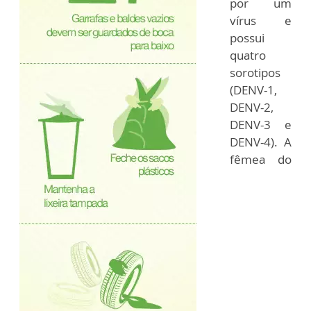
por um
vírus e
possui
quatro
sorotipos
(DENV-1,
DENV-2,
DENV-3 e
DENV-4). A
fêmea do