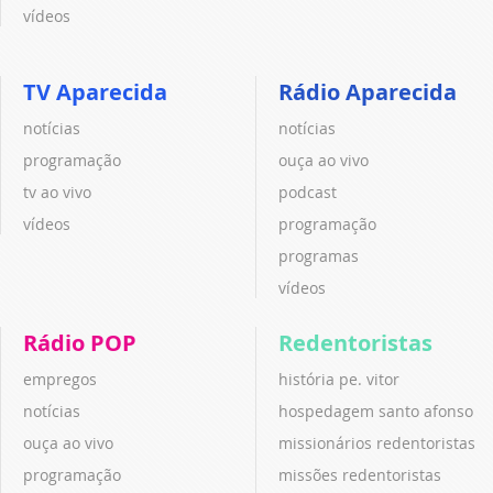
vídeos
TV Aparecida
Rádio Aparecida
notícias
notícias
programação
ouça ao vivo
tv ao vivo
podcast
vídeos
programação
programas
vídeos
Rádio POP
Redentoristas
empregos
história pe. vitor
notícias
hospedagem santo afonso
ouça ao vivo
missionários redentoristas
programação
missões redentoristas