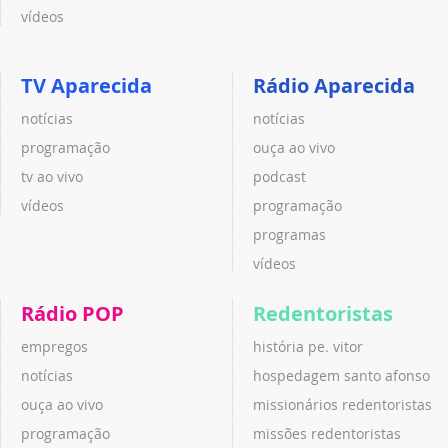
vídeos
TV Aparecida
Rádio Aparecida
notícias
notícias
programação
ouça ao vivo
tv ao vivo
podcast
vídeos
programação
programas
vídeos
Rádio POP
Redentoristas
empregos
história pe. vitor
notícias
hospedagem santo afonso
ouça ao vivo
missionários redentoristas
programação
missões redentoristas