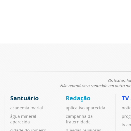
Os textos, fo
Não reproduza o conteúdo em outro meio
Santuário
Redação
TV
academia marial
aplicativo aparecida
notí
água mineral
campanha da
prog
aparecida
fraternidade
tv ao
cidade do romeiro
dúvidas religiosas