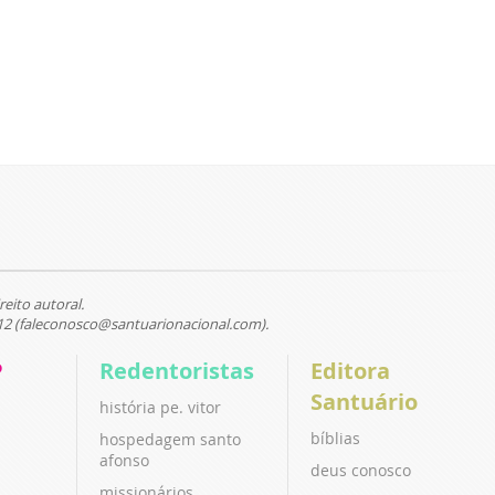
reito autoral.
12 (faleconosco@santuarionacional.com).
P
Redentoristas
Editora
Santuário
história pe. vitor
bíblias
hospedagem santo
afonso
deus conosco
missionários