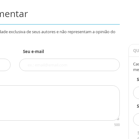
omentar
dade exclusiva de seus autores e não representam a opinião do
QU
Seu e-mail
Cad
me
S
500