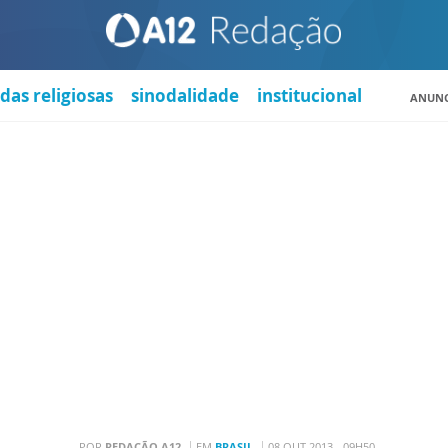
das religiosas
sinodalidade
institucional
ANUNC
POR
REDAÇÃO A12
EM
BRASIL
08 OUT 2013 - 09H50