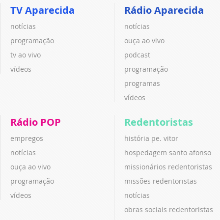
TV Aparecida
Rádio Aparecida
notícias
notícias
programação
ouça ao vivo
tv ao vivo
podcast
vídeos
programação
programas
vídeos
Rádio POP
Redentoristas
empregos
história pe. vitor
notícias
hospedagem santo afonso
ouça ao vivo
missionários redentoristas
programação
missões redentoristas
vídeos
notícias
obras sociais redentoristas