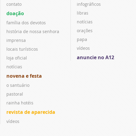
contato
infográficos
doação
libras
notícias
família dos devotos
orações
história de nossa senhora
papa
imprensa
vídeos
locais turísticos
anuncie no A12
loja oficial
notícias
novena e festa
o santuário
pastoral
rainha hotéis
revista de aparecida
vídeos