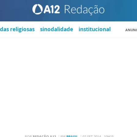
das religiosas
sinodalidade
institucional
ANUNC
POR
REDAÇÃO A12
EM
BRASIL
02 SET 2014 - 10H15