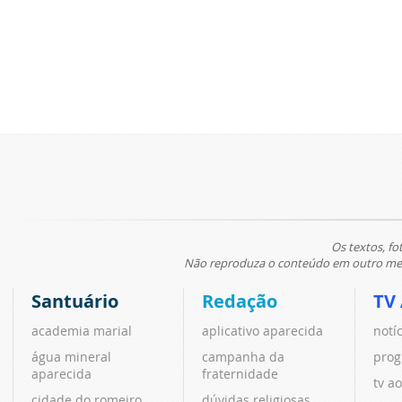
Os textos, fo
Não reproduza o conteúdo em outro meio
Santuário
Redação
TV
academia marial
aplicativo aparecida
notí
água mineral
campanha da
prog
aparecida
fraternidade
tv ao
cidade do romeiro
dúvidas religiosas