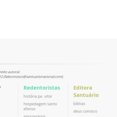
reito autoral.
12 (faleconosco@santuarionacional.com).
P
Redentoristas
Editora
Santuário
história pe. vitor
bíblias
hospedagem santo
afonso
deus conosco
missionários