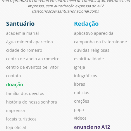
Não reproduza o conteúdo em outro meio de comunicação, eletrônico ou
impresso, sem autorização expressa do A12
(faleconosco@santuarionacional.com).
Santuário
Redação
academia marial
aplicativo aparecida
água mineral aparecida
campanha da fraternidade
cidade do romeiro
dúvidas religiosas
centro de apoio ao romeiro
espiritualidade
centro de eventos pe. vitor
igreja
contato
infográficos
doação
libras
notícias
família dos devotos
orações
história de nossa senhora
papa
imprensa
vídeos
locais turísticos
anuncie no A12
loja oficial