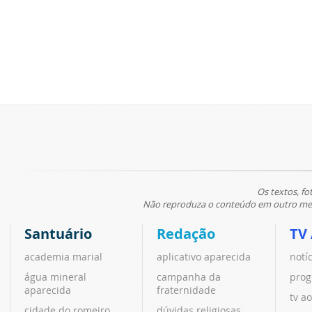
Os textos, fo
Não reproduza o conteúdo em outro meio
Santuário
Redação
TV
academia marial
aplicativo aparecida
notí
água mineral
campanha da
prog
aparecida
fraternidade
tv ao
cidade do romeiro
dúvidas religiosas