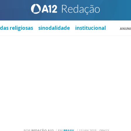
das religiosas
sinodalidade
institucional
ANUNC
POR
REDAÇÃO A12
EM
BRASIL
13 JAN 2015 - 08H13