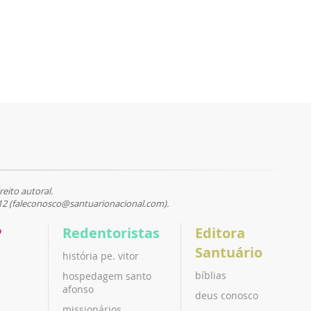
reito autoral.
12 (faleconosco@santuarionacional.com).
P
Redentoristas
Editora
Santuário
história pe. vitor
bíblias
hospedagem santo
afonso
deus conosco
missionários