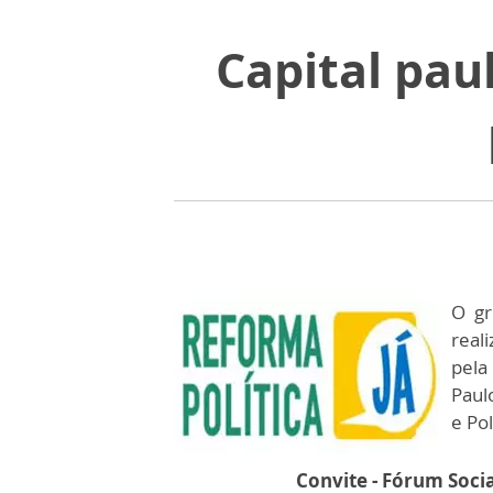
Capital pau
O gr
real
pela
Paul
e Po
Convite - Fórum Soci