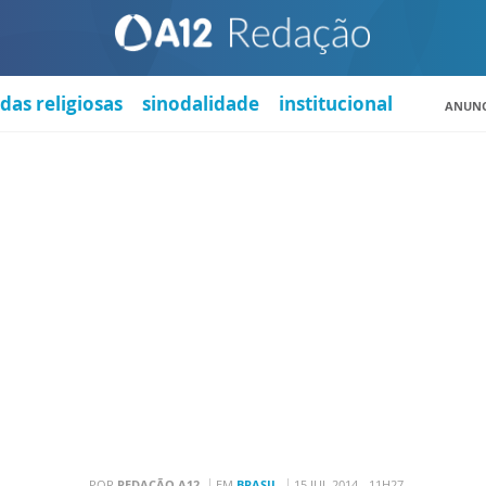
das religiosas
sinodalidade
institucional
ANUNC
POR
REDAÇÃO A12
EM
BRASIL
15 JUL 2014 - 11H27