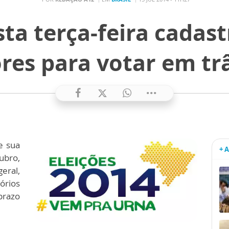
ta terça-feira cadas
ores para votar em tr
e sua
+ 
ubro,
eral,
órios
prazo