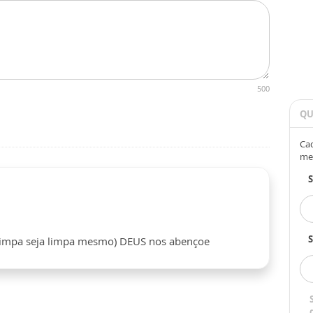
500
QU
Cad
me
S
 limpa seja limpa mesmo) DEUS nos abençoe