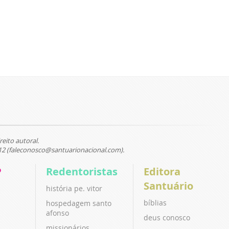
reito autoral.
12 (faleconosco@santuarionacional.com).
P
Redentoristas
Editora
Santuário
história pe. vitor
bíblias
hospedagem santo
afonso
deus conosco
missionários