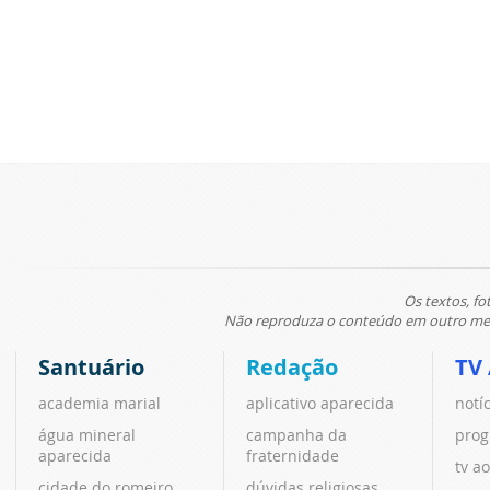
Os textos, fo
Não reproduza o conteúdo em outro meio
Santuário
Redação
TV
academia marial
aplicativo aparecida
notí
água mineral
campanha da
prog
aparecida
fraternidade
tv ao
cidade do romeiro
dúvidas religiosas