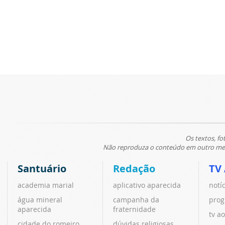
Os textos, fo
Não reproduza o conteúdo em outro meio
Santuário
Redação
TV
academia marial
aplicativo aparecida
notí
água mineral
campanha da
prog
aparecida
fraternidade
tv ao
cidade do romeiro
dúvidas religiosas