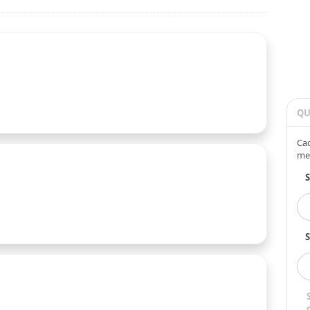
QU
Cad
me
S