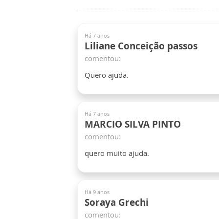
Há 7 anos
Liliane Conceição passos
comentou:
Quero ajuda.
Há 7 anos
MARCIO SILVA PINTO
comentou:
quero muito ajuda.
Há 9 anos
Soraya Grechi
comentou: