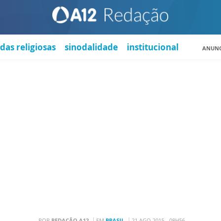
das religiosas
sinodalidade
institucional
ANUNC
POR
REDAÇÃO A12
EM
BRASIL
21 AGO 2015 - 08H56