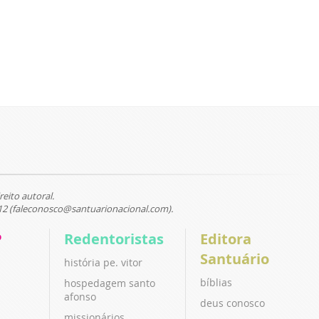
reito autoral.
12 (faleconosco@santuarionacional.com).
P
Redentoristas
Editora
Santuário
história pe. vitor
bíblias
hospedagem santo
afonso
deus conosco
missionários