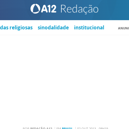
das religiosas
sinodalidade
institucional
ANUNC
POR
REDAÇÃO A12
EM
BRASIL
02 OUT 2013 - 08H19