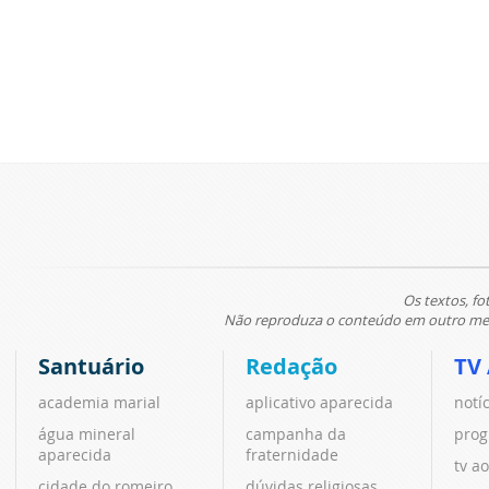
Os textos, fo
Não reproduza o conteúdo em outro meio
Santuário
Redação
TV
academia marial
aplicativo aparecida
notí
água mineral
campanha da
prog
aparecida
fraternidade
tv ao
cidade do romeiro
dúvidas religiosas