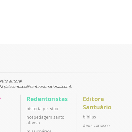
reito autoral.
12 (faleconosco@santuarionacional.com).
P
Redentoristas
Editora
Santuário
história pe. vitor
bíblias
hospedagem santo
afonso
deus conosco
missionários