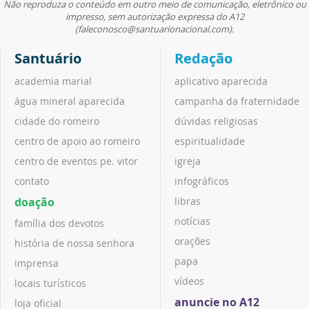
Não reproduza o conteúdo em outro meio de comunicação, eletrônico ou
impresso, sem autorização expressa do A12
(faleconosco@santuarionacional.com).
Santuário
Redação
academia marial
aplicativo aparecida
água mineral aparecida
campanha da fraternidade
cidade do romeiro
dúvidas religiosas
centro de apoio ao romeiro
espiritualidade
centro de eventos pe. vitor
igreja
contato
infográficos
doação
libras
notícias
família dos devotos
orações
história de nossa senhora
papa
imprensa
vídeos
locais turísticos
anuncie no A12
loja oficial