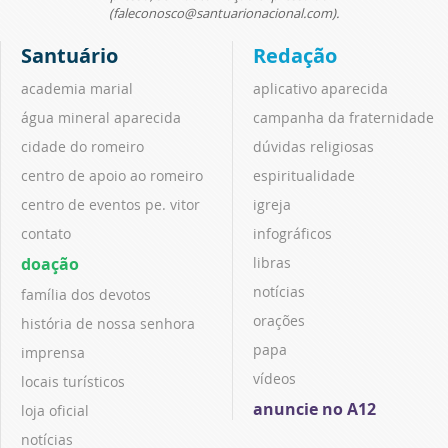
(faleconosco@santuarionacional.com).
Santuário
Redação
academia marial
aplicativo aparecida
água mineral aparecida
campanha da fraternidade
cidade do romeiro
dúvidas religiosas
centro de apoio ao romeiro
espiritualidade
centro de eventos pe. vitor
igreja
contato
infográficos
doação
libras
notícias
família dos devotos
orações
história de nossa senhora
papa
imprensa
vídeos
locais turísticos
anuncie no A12
loja oficial
notícias