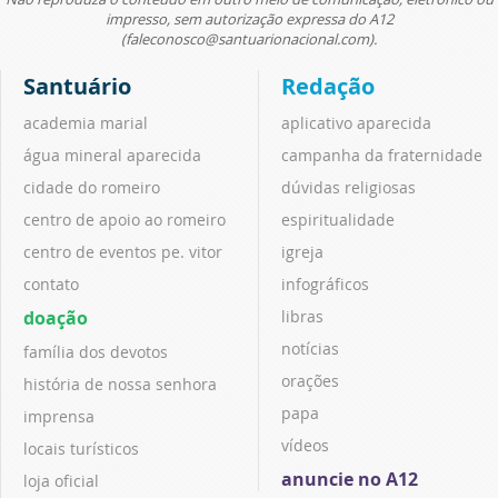
impresso, sem autorização expressa do A12
(faleconosco@santuarionacional.com).
Santuário
Redação
academia marial
aplicativo aparecida
água mineral aparecida
campanha da fraternidade
cidade do romeiro
dúvidas religiosas
centro de apoio ao romeiro
espiritualidade
centro de eventos pe. vitor
igreja
contato
infográficos
doação
libras
notícias
família dos devotos
orações
história de nossa senhora
papa
imprensa
vídeos
locais turísticos
anuncie no A12
loja oficial