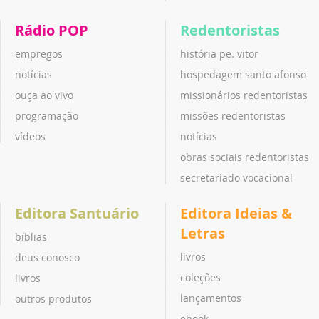
Rádio POP
Redentoristas
empregos
história pe. vitor
notícias
hospedagem santo afonso
ouça ao vivo
missionários redentoristas
programação
missões redentoristas
vídeos
notícias
obras sociais redentoristas
secretariado vocacional
Editora Santuário
Editora Ideias &
Letras
bíblias
livros
deus conosco
coleções
livros
lançamentos
outros produtos
ebook