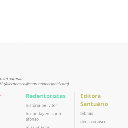
reito autoral.
12 (faleconosco@santuarionacional.com).
P
Redentoristas
Editora
Santuário
história pe. vitor
bíblias
hospedagem santo
afonso
deus conosco
missionários