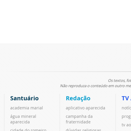
Os textos, fo
Não reproduza o conteúdo em outro meio
Santuário
Redação
TV
academia marial
aplicativo aparecida
notí
água mineral
campanha da
prog
aparecida
fraternidade
tv ao
cidade do romeiro
dúvidas religiosas