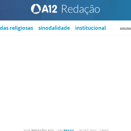
das religiosas
sinodalidade
institucional
ANUNC
POR
REDAÇÃO A12
EM
BRASIL
30 SET 2014 - 13H55