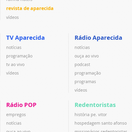
revista de aparecida
vídeos
TV Aparecida
Rádio Aparecida
notícias
notícias
programação
ouça ao vivo
tv ao vivo
podcast
vídeos
programação
programas
vídeos
Rádio POP
Redentoristas
empregos
história pe. vitor
notícias
hospedagem santo afonso
ouça ao vivo
missionários redentoristas