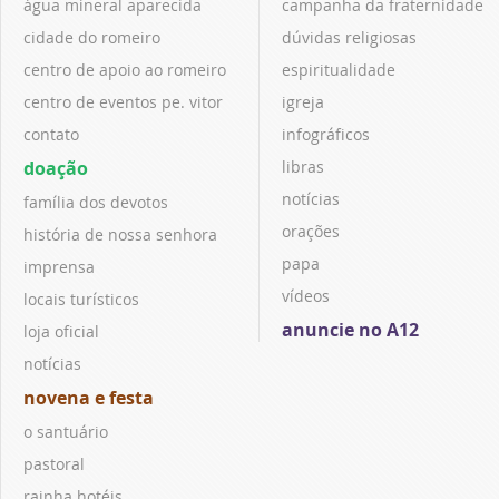
água mineral aparecida
campanha da fraternidade
cidade do romeiro
dúvidas religiosas
centro de apoio ao romeiro
espiritualidade
centro de eventos pe. vitor
igreja
contato
infográficos
doação
libras
notícias
família dos devotos
orações
história de nossa senhora
papa
imprensa
vídeos
locais turísticos
anuncie no A12
loja oficial
notícias
novena e festa
o santuário
pastoral
rainha hotéis