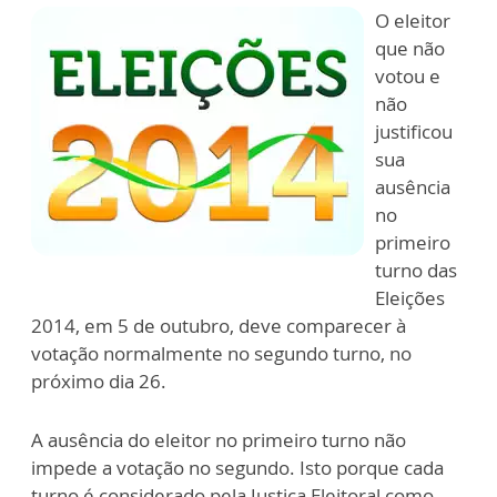
O eleitor
que não
votou e
não
justificou
sua
ausência
no
primeiro
turno das
Eleições
2014, em 5 de outubro, deve comparecer à
votação normalmente no segundo turno, no
próximo dia 26.
A ausência do eleitor no primeiro turno não
impede a votação no segundo. Isto porque cada
turno é considerado pela Justiça Eleitoral como