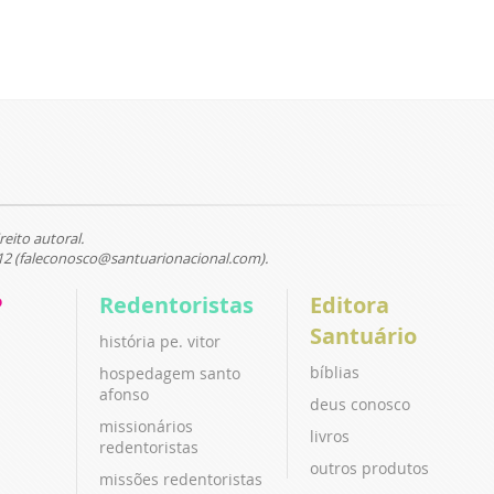
reito autoral.
12 (faleconosco@santuarionacional.com).
P
Redentoristas
Editora
Santuário
história pe. vitor
bíblias
hospedagem santo
afonso
deus conosco
missionários
livros
redentoristas
outros produtos
missões redentoristas