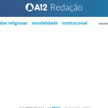
das religiosas
sinodalidade
institucional
ANUNC
POR
REDAÇÃO A12
EM
BRASIL
01 OUT 2014 - 09H41