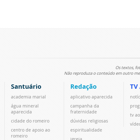
Os textos, fo
Não reproduza o conteúdo em outro meio
Santuário
Redação
TV
academia marial
aplicativo aparecida
notí
água mineral
campanha da
prog
aparecida
fraternidade
tv ao
cidade do romeiro
dúvidas religiosas
víde
centro de apoio ao
espiritualidade
romeiro
igreja