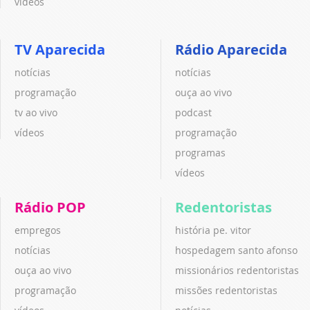
vídeos
TV Aparecida
Rádio Aparecida
notícias
notícias
programação
ouça ao vivo
tv ao vivo
podcast
vídeos
programação
programas
vídeos
Rádio POP
Redentoristas
empregos
história pe. vitor
notícias
hospedagem santo afonso
ouça ao vivo
missionários redentoristas
programação
missões redentoristas