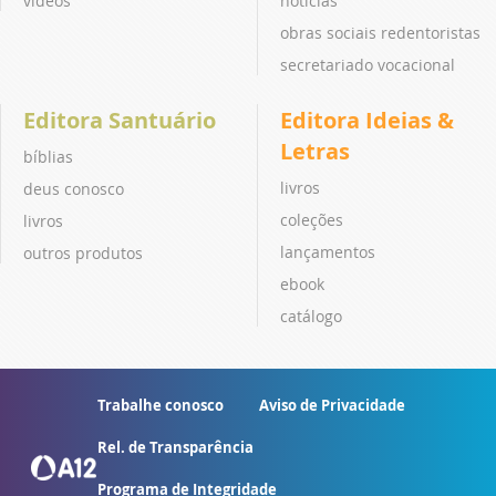
vídeos
notícias
obras sociais redentoristas
secretariado vocacional
Editora Santuário
Editora Ideias &
Letras
bíblias
livros
deus conosco
coleções
livros
lançamentos
outros produtos
ebook
catálogo
Trabalhe conosco
Aviso de Privacidade
Rel. de Transparência
Programa de Integridade