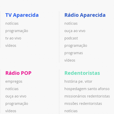
TV Aparecida
Rádio Aparecida
notícias
notícias
programação
ouça ao vivo
tv ao vivo
podcast
vídeos
programação
programas
vídeos
Rádio POP
Redentoristas
empregos
história pe. vitor
notícias
hospedagem santo afonso
ouça ao vivo
missionários redentoristas
programação
missões redentoristas
vídeos
notícias