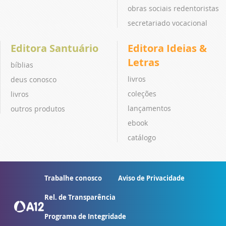
obras sociais redentoristas
secretariado vocacional
Editora Santuário
Editora Ideias &
Letras
bíblias
livros
deus conosco
coleções
livros
lançamentos
outros produtos
ebook
catálogo
Trabalhe conosco
Aviso de Privacidade
Rel. de Transparência
Programa de Integridade