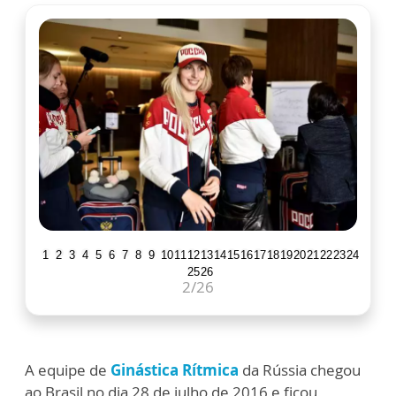
1
2
3
4
5
6
7
8
9
10
11
12
13
14
15
16
17
18
19
20
21
22
23
24
25
26
2
/26
A equipe de
Ginástica Rítmica
da Rússia chegou
ao Brasil no dia 28 de julho de 2016 e ficou