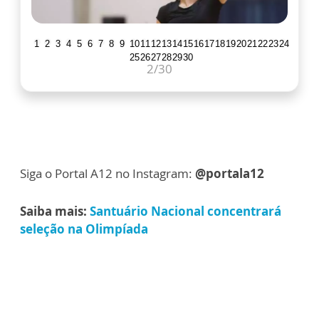
1
2
3
4
5
6
7
8
9
10
11
12
13
14
15
16
17
18
19
20
21
22
23
24
25
26
27
28
29
30
2
/30
Siga o Portal A12 no Instagram:
@portala12
Saiba mais:
Santuário Nacional concentrará
seleção na Olimpíada