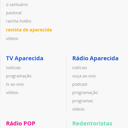
o santuário
pastoral
rainha hotéis
revista de aparecida
vídeos
TV Aparecida
Rádio Aparecida
notícias
notícias
programação
ouça ao vivo
tv ao vivo
podcast
vídeos
programação
programas
vídeos
Rádio POP
Redentoristas