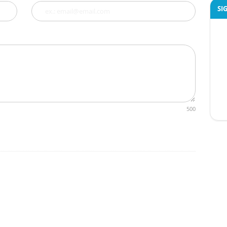
SI
500