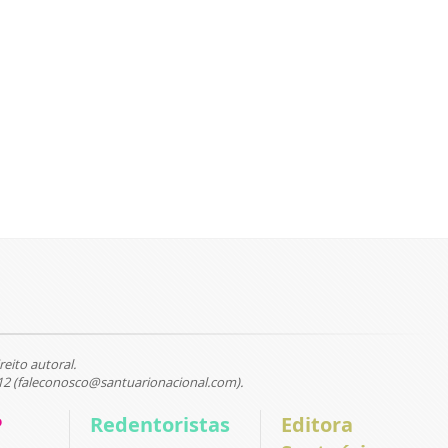
reito autoral.
12 (faleconosco@santuarionacional.com).
P
Redentoristas
Editora