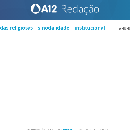
das religiosas
sinodalidade
institucional
ANUNC
POR
REDAÇÃO A12
EM
BRASIL
20 JAN 2015 - 09H27