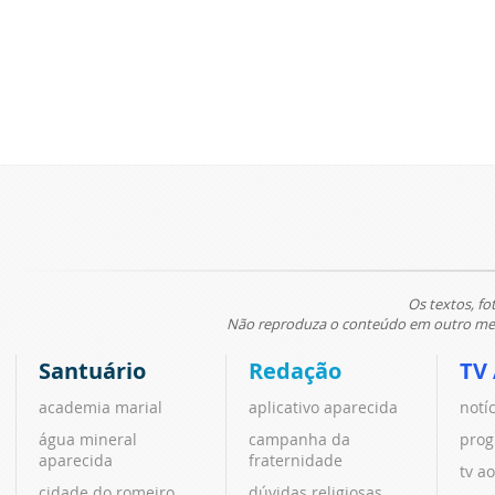
Os textos, fo
Não reproduza o conteúdo em outro meio
Santuário
Redação
TV
academia marial
aplicativo aparecida
notí
água mineral
campanha da
prog
aparecida
fraternidade
tv ao
cidade do romeiro
dúvidas religiosas