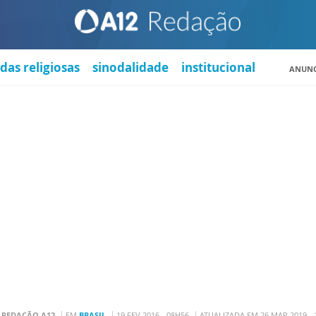
das religiosas
sinodalidade
institucional
ANUNC
R
REDAÇÃO A12
EM
BRASIL
19 FEV 2016 - 08H56
ATUALIZADA EM 26 MAR 2019 - 