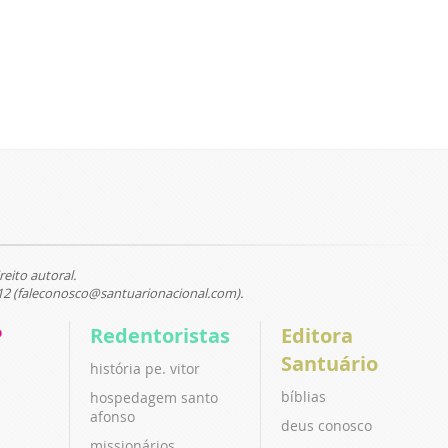
reito autoral.
12 (faleconosco@santuarionacional.com).
P
Redentoristas
Editora
Santuário
história pe. vitor
bíblias
hospedagem santo
afonso
deus conosco
missionários