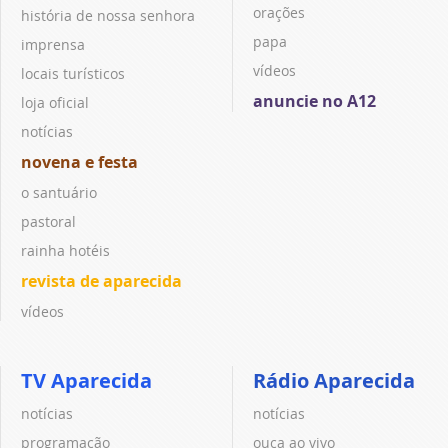
orações
história de nossa senhora
papa
imprensa
vídeos
locais turísticos
anuncie no A12
loja oficial
notícias
novena e festa
o santuário
pastoral
rainha hotéis
revista de aparecida
vídeos
TV Aparecida
Rádio Aparecida
notícias
notícias
programação
ouça ao vivo