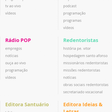
tv ao vivo
podcast
vídeos
programação
programas
vídeos
Rádio POP
Redentoristas
empregos
história pe. vitor
notícias
hospedagem santo afonso
ouça ao vivo
missionários redentoristas
programação
missões redentoristas
vídeos
notícias
obras sociais redentoristas
secretariado vocacional
Editora Santuário
Editora Ideias &
Letras