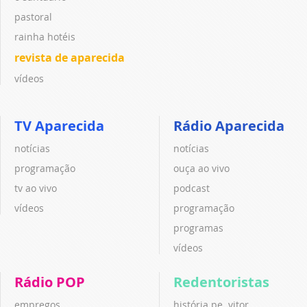
pastoral
rainha hotéis
revista de aparecida
vídeos
TV Aparecida
Rádio Aparecida
notícias
notícias
programação
ouça ao vivo
tv ao vivo
podcast
vídeos
programação
programas
vídeos
Rádio POP
Redentoristas
empregos
história pe. vitor