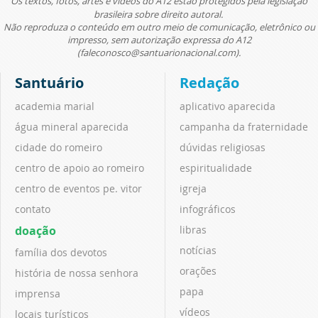
Os textos, fotos, artes e vídeos do A12 estão protegidos pela legislação
brasileira sobre direito autoral.
Não reproduza o conteúdo em outro meio de comunicação, eletrônico ou
impresso, sem autorização expressa do A12
(faleconosco@santuarionacional.com).
Santuário
Redação
academia marial
aplicativo aparecida
água mineral aparecida
campanha da fraternidade
cidade do romeiro
dúvidas religiosas
centro de apoio ao romeiro
espiritualidade
centro de eventos pe. vitor
igreja
contato
infográficos
doação
libras
notícias
família dos devotos
orações
história de nossa senhora
papa
imprensa
vídeos
locais turísticos