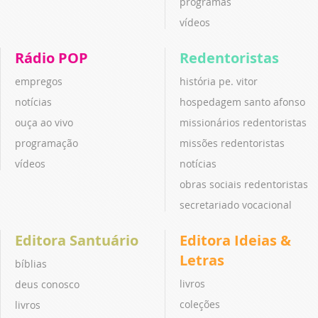
programas
vídeos
Rádio POP
Redentoristas
empregos
história pe. vitor
notícias
hospedagem santo afonso
ouça ao vivo
missionários redentoristas
programação
missões redentoristas
vídeos
notícias
obras sociais redentoristas
secretariado vocacional
Editora Santuário
Editora Ideias &
Letras
bíblias
livros
deus conosco
coleções
livros