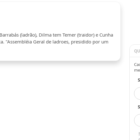
 Barrabás (ladrão), Dilma tem Temer (traidor) e Cunha
tica. "Assembléia Geral de ladroes, presidido por um
QU
Cad
me
S