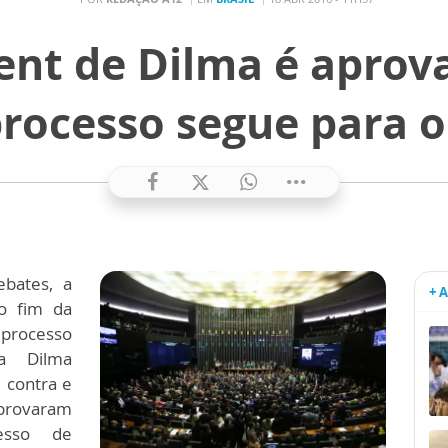
nt de Dilma é aprova
processo segue para 
bates, a
+ 
o fim da
ocesso
a Dilma
 contra e
provaram
esso de