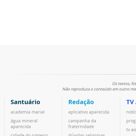
Os textos, fo
Não reproduza o conteúdo em outro meio
Santuário
Redação
TV
academia marial
aplicativo aparecida
notí
água mineral
campanha da
prog
aparecida
fraternidade
tv ao
cidade do romeiro
dúvidas religiosas