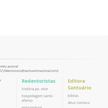
reito autoral.
12 (faleconosco@santuarionacional.com).
P
Redentoristas
Editora
Santuário
história pe. vitor
bíblias
hospedagem santo
afonso
deus conosco
missionários