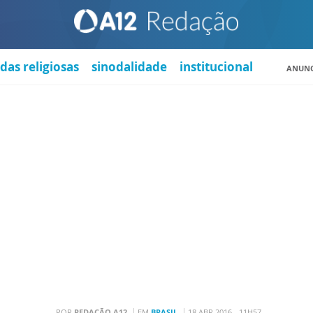
das religiosas
sinodalidade
institucional
ANUNC
POR
REDAÇÃO A12
EM
BRASIL
18 ABR 2016 - 11H57