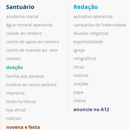
Santuário
Redação
academia marial
aplicativo aparecida
água mineral aparecida
campanha da fraternidade
cidade do romeiro
dúvidas religiosas
centro de apoio ao romeiro
espiritualidade
centro de eventos pe. vitor
igreja
contato
infográficos
doação
libras
notícias
família dos devotos
orações
história de nossa senhora
papa
imprensa
vídeos
locais turísticos
anuncie no A12
loja oficial
notícias
novena e festa