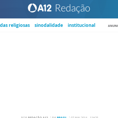
das religiosas
sinodalidade
institucional
ANUNC
POR
REDAÇÃO A12
EM
BRASIL
07 MAI 2014 - 11H25