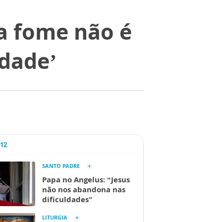
 a fome não é
dade’
A12
SANTO PADRE
Papa no Angelus: “Jesus
não nos abandona nas
dificuldades”
LITURGIA