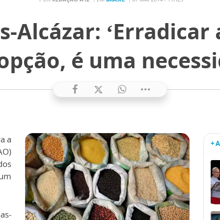
s-Alcázar: ‘Erradicar
opção, é uma necessi
a a
+ 
AO)
dos
 um
as-