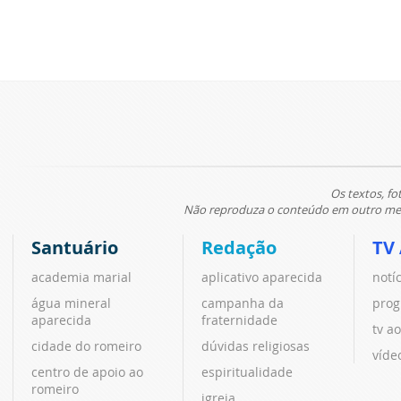
Os textos, fo
Não reproduza o conteúdo em outro meio
Santuário
Redação
TV
academia marial
aplicativo aparecida
notí
água mineral
campanha da
prog
aparecida
fraternidade
tv ao
cidade do romeiro
dúvidas religiosas
víde
centro de apoio ao
espiritualidade
romeiro
igreja