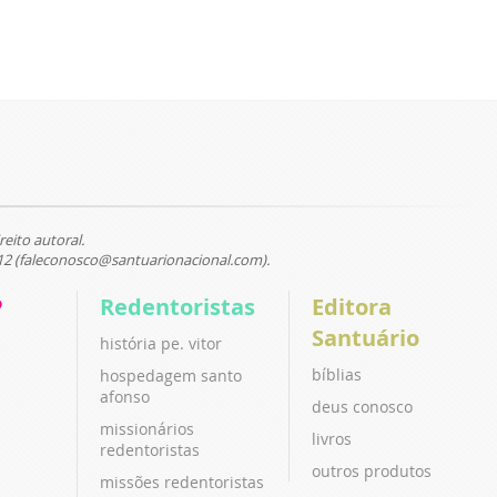
reito autoral.
12 (faleconosco@santuarionacional.com).
P
Redentoristas
Editora
Santuário
história pe. vitor
bíblias
hospedagem santo
afonso
deus conosco
missionários
livros
redentoristas
outros produtos
missões redentoristas