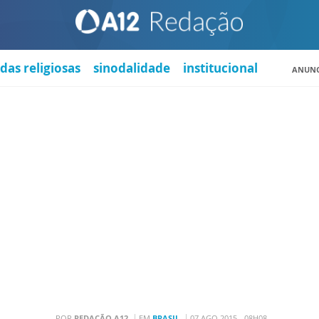
das religiosas
sinodalidade
institucional
ANUNC
POR
REDAÇÃO A12
EM
BRASIL
07 AGO 2015 - 08H08