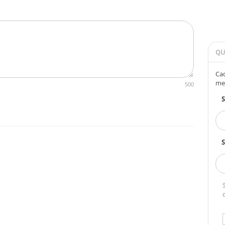
QU
Cad
me
500
S