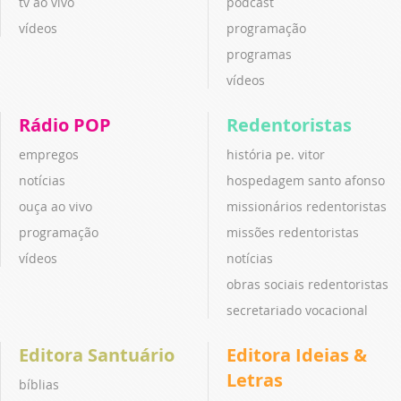
tv ao vivo
podcast
vídeos
programação
programas
vídeos
Rádio POP
Redentoristas
empregos
história pe. vitor
notícias
hospedagem santo afonso
ouça ao vivo
missionários redentoristas
programação
missões redentoristas
vídeos
notícias
obras sociais redentoristas
secretariado vocacional
Editora Santuário
Editora Ideias &
Letras
bíblias