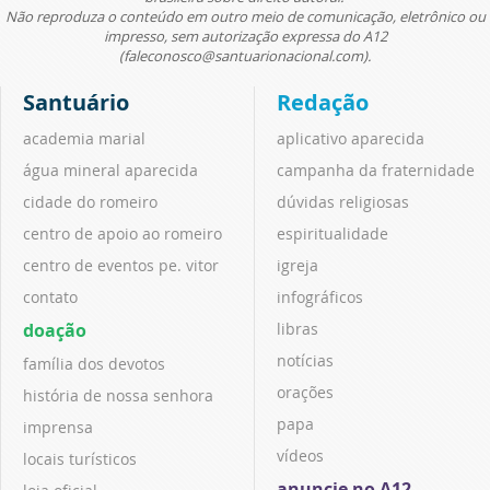
Não reproduza o conteúdo em outro meio de comunicação, eletrônico ou
impresso, sem autorização expressa do A12
(faleconosco@santuarionacional.com).
Santuário
Redação
academia marial
aplicativo aparecida
água mineral aparecida
campanha da fraternidade
cidade do romeiro
dúvidas religiosas
centro de apoio ao romeiro
espiritualidade
centro de eventos pe. vitor
igreja
contato
infográficos
doação
libras
notícias
família dos devotos
orações
história de nossa senhora
papa
imprensa
vídeos
locais turísticos
anuncie no A12