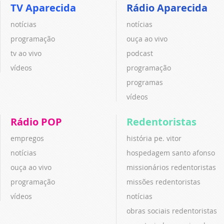
TV Aparecida
Rádio Aparecida
notícias
notícias
programação
ouça ao vivo
tv ao vivo
podcast
vídeos
programação
programas
vídeos
Rádio POP
Redentoristas
empregos
história pe. vitor
notícias
hospedagem santo afonso
ouça ao vivo
missionários redentoristas
programação
missões redentoristas
vídeos
notícias
obras sociais redentoristas