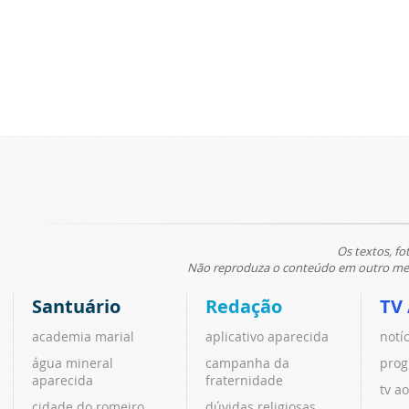
Os textos, fo
Não reproduza o conteúdo em outro meio
Santuário
Redação
TV
academia marial
aplicativo aparecida
notí
água mineral
campanha da
prog
aparecida
fraternidade
tv ao
cidade do romeiro
dúvidas religiosas