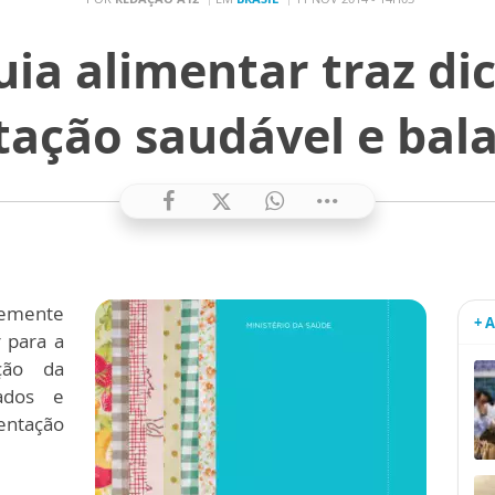
ia alimentar traz di
tação saudável e bal
temente
+ 
 para a
ação da
dados e
entação