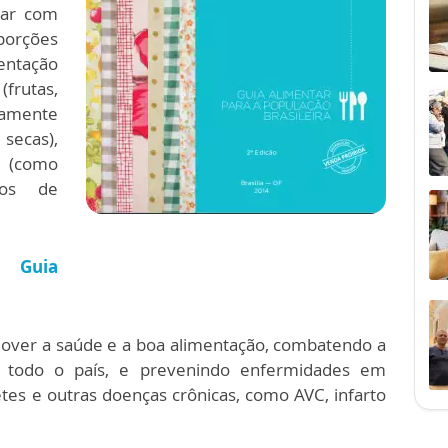
har com
rções
entação
frutas,
mente
 secas),
s (como
hos de
o Guia
mover a saúde e a boa alimentação, combatendo a
m todo o país, e prevenindo enfermidades em
tes e outras doenças crônicas, como AVC, infarto