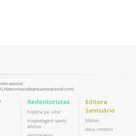
reito autoral.
12 (faleconosco@santuarionacional.com).
P
Redentoristas
Editora
Santuário
história pe. vitor
bíblias
hospedagem santo
afonso
deus conosco
missionários