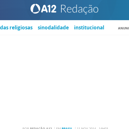
das religiosas
sinodalidade
institucional
ANUNC
POR
REDAÇÃO A12
EM
BRASIL
11 NOV 2014 - 14H03