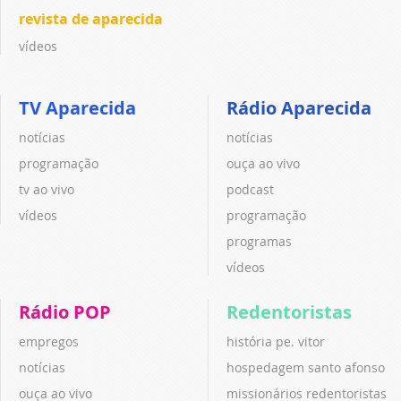
revista de aparecida
vídeos
TV Aparecida
Rádio Aparecida
notícias
notícias
programação
ouça ao vivo
tv ao vivo
podcast
vídeos
programação
programas
vídeos
Rádio POP
Redentoristas
empregos
história pe. vitor
notícias
hospedagem santo afonso
ouça ao vivo
missionários redentoristas