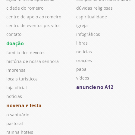
cidade do romeiro
dúvidas religiosas
centro de apoio ao romeiro
espiritualidade
centro de eventos pe. vitor
igreja
contato
infográficos
doação
libras
notícias
família dos devotos
orações
história de nossa senhora
papa
imprensa
vídeos
locais turísticos
anuncie no A12
loja oficial
notícias
novena e festa
o santuário
pastoral
rainha hotéis