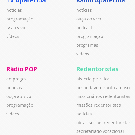
TV Aparecida
Rádio Aparecida
notícias
notícias
programação
ouça ao vivo
tv ao vivo
podcast
vídeos
programação
programas
vídeos
Rádio POP
Redentoristas
empregos
história pe. vitor
notícias
hospedagem santo afonso
ouça ao vivo
missionários redentoristas
programação
missões redentoristas
vídeos
notícias
obras sociais redentoristas
secretariado vocacional