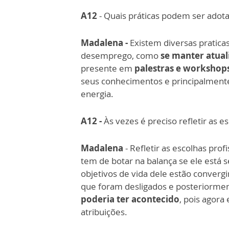
A12
- Quais práticas podem ser adota
Madalena
-
Existem diversas pratica
desemprego, como
se manter atual
presente em
palestras e workshop
seus conhecimentos e principalment
energia.
A12 -
Às vezes é preciso refletir as e
Madalena
- Refletir as escolhas prof
tem de botar na balança se ele está s
objetivos de vida dele estão convergin
que foram desligados e posteriorme
poderia ter acontecido
, pois agor
atribuições.