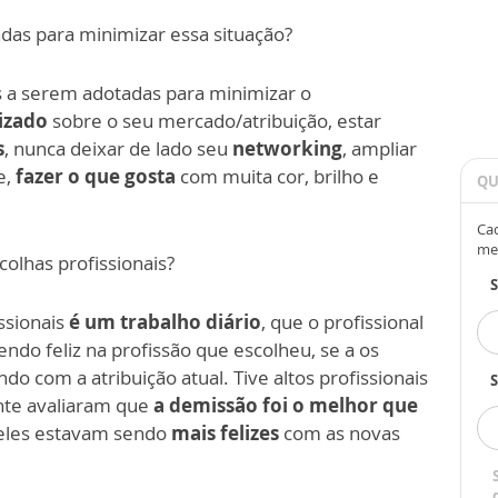
das para minimizar essa situação?
s a serem adotadas para minimizar o
izado
sobre o seu mercado/atribuição, estar
s
, nunca deixar de lado seu
networking
, ampliar
e,
fazer o que gosta
com muita cor, brilho e
QU
Cad
me
scolhas profissionais?
issionais
é um trabalho diário
, que o profissional
endo feliz na profissão que escolheu, se a os
do com a atribuição atual. Tive altos profissionais
S
nte avaliaram que
a demissão foi o melhor que
a eles estavam sendo
mais felizes
com as novas