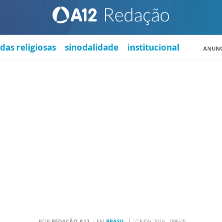
das religiosas
sinodalidade
institucional
ANUNC
POR
REDAÇÃO A12
EM
BRASIL
10 NOV 2016 - 09H45