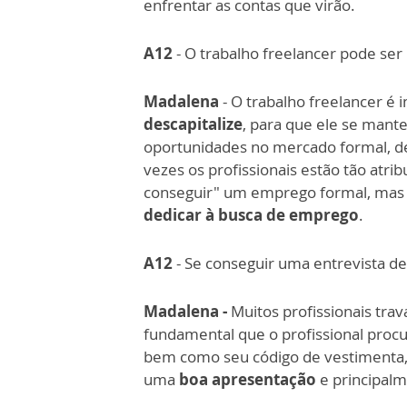
enfrentar as contas que virão.
A12
- O trabalho freelancer pode se
Madalena
- O trabalho freelancer é 
descapitalize
, para que ele se mant
oportunidades no mercado formal, des
vezes os profissionais estão tão atr
conseguir" um emprego formal, mas 
dedicar à busca de emprego
.
A12
- Se conseguir uma entrevista de
Madalena -
Muitos profissionais tra
fundamental que o profissional procu
bem como seu código de vestimenta, a
uma
boa apresentação
e principalm