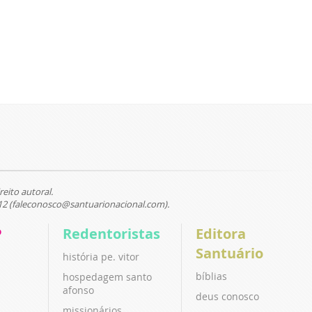
reito autoral.
12 (faleconosco@santuarionacional.com).
P
Redentoristas
Editora
Santuário
história pe. vitor
bíblias
hospedagem santo
afonso
deus conosco
missionários