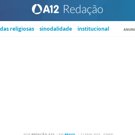
das religiosas
sinodalidade
institucional
ANUNC
POR
REDAÇÃO A12
EM
BRASIL
12 MAR 2015 - 07H00