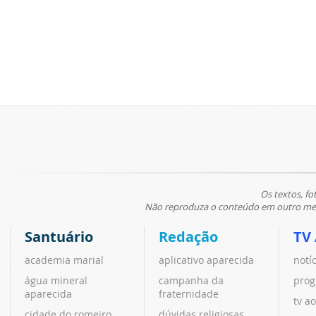
Os textos, fo
Não reproduza o conteúdo em outro meio
Santuário
Redação
TV
academia marial
aplicativo aparecida
notí
água mineral
campanha da
prog
aparecida
fraternidade
tv ao
cidade do romeiro
dúvidas religiosas