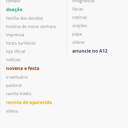
contato
infográficos
doação
libras
notícias
família dos devotos
orações
história de nossa senhora
papa
imprensa
vídeos
locais turísticos
anuncie no A12
loja oficial
notícias
novena e festa
o santuário
pastoral
rainha hotéis
revista de aparecida
vídeos