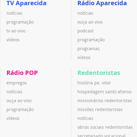
TV Aparecida
Rádio Aparecida
notícias
notícias
programação
ouça ao vivo
tv ao vivo
podcast
vídeos
programação
programas
vídeos
Rádio POP
Redentoristas
empregos
história pe. vitor
notícias
hospedagem santo afonso
ouça ao vivo
missionários redentoristas
programação
missões redentoristas
vídeos
notícias
obras sociais redentoristas
secretariado vocacional