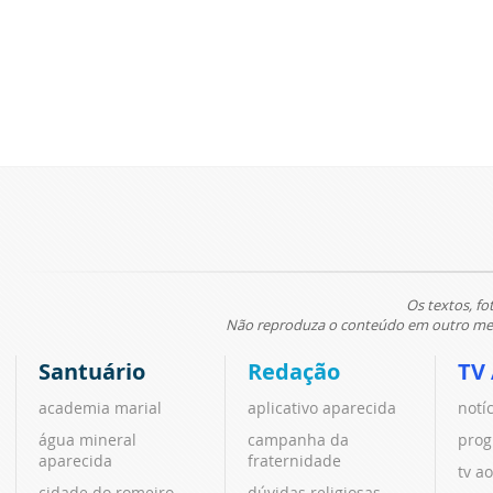
Os textos, fo
Não reproduza o conteúdo em outro meio
Santuário
Redação
TV
academia marial
aplicativo aparecida
notí
água mineral
campanha da
prog
aparecida
fraternidade
tv ao
cidade do romeiro
dúvidas religiosas