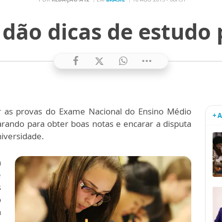
 dão dicas de estudo
er as provas do Exame Nacional do Ensino Médio
+ 
rando para obter boas notas e encarar a disputa
niversidade.
a
e
s
o
a