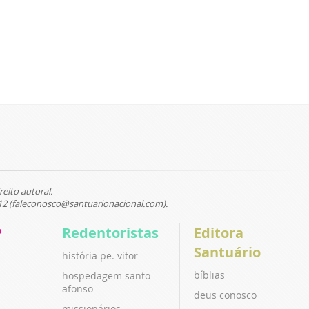
reito autoral.
12 (faleconosco@santuarionacional.com).
P
Redentoristas
Editora
Santuário
história pe. vitor
bíblias
hospedagem santo
afonso
deus conosco
missionários