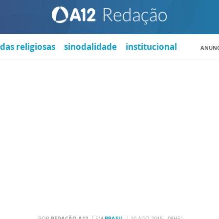
das religiosas
sinodalidade
institucional
ANUNC
POR
REDAÇÃO A12
EM
BRASIL
10 AGO 2015 - 08H51