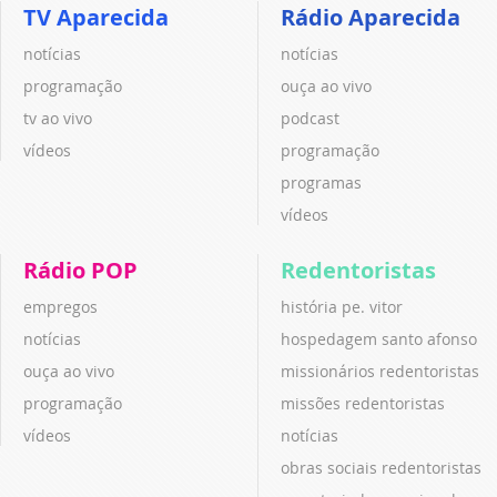
TV Aparecida
Rádio Aparecida
notícias
notícias
programação
ouça ao vivo
tv ao vivo
podcast
vídeos
programação
programas
vídeos
Rádio POP
Redentoristas
empregos
história pe. vitor
notícias
hospedagem santo afonso
ouça ao vivo
missionários redentoristas
programação
missões redentoristas
vídeos
notícias
obras sociais redentoristas