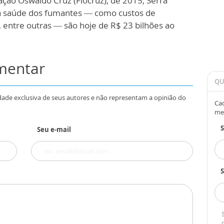
ão Oswaldo Cruz (Fiocruz), de 2015, Serra
 a saúde dos fumantes — como custos de
 entre outras — são hoje de R$ 23 bilhões ao
omentar
QU
dade exclusiva de seus autores e não representam a opinião do
Cad
me
Seu e-mail
S