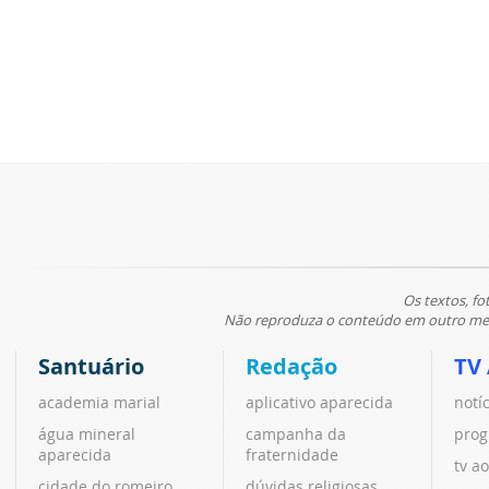
Os textos, fo
Não reproduza o conteúdo em outro meio
Santuário
Redação
TV
academia marial
aplicativo aparecida
notí
água mineral
campanha da
prog
aparecida
fraternidade
tv ao
cidade do romeiro
dúvidas religiosas