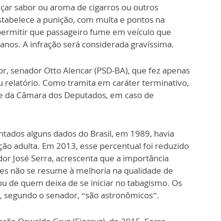
lçar sabor ou aroma de cigarros ou outros
stabelece a punição, com multa e pontos na
 permitir que passageiro fume em veículo que
nos. A infração será considerada gravíssima.
or, senador Otto Alencar (PSD-BA), que fez apenas
eu relatório. Como tramita em caráter terminativo,
ise da Câmara dos Deputados, em caso de
entados alguns dados do Brasil, em 1989, havia
ão adulta. Em 2013, esse percentual foi reduzido
dor José Serra, acrescenta que a importância
s não se resume à melhoria na qualidade de
u de quem deixa de se iniciar no tabagismo. Os
o, segundo o senador, “são astronômicos”.