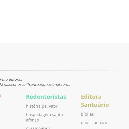
reito autoral.
12 (faleconosco@santuarionacional.com).
P
Redentoristas
Editora
Santuário
história pe. vitor
bíblias
hospedagem santo
afonso
deus conosco
missionários