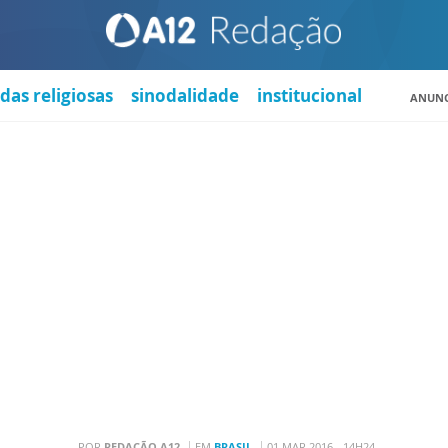
das religiosas
sinodalidade
institucional
ANUNC
POR
REDAÇÃO A12
EM
BRASIL
01 MAR 2016 - 14H24